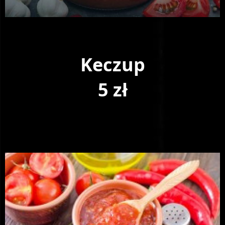
Keczup
5 zł